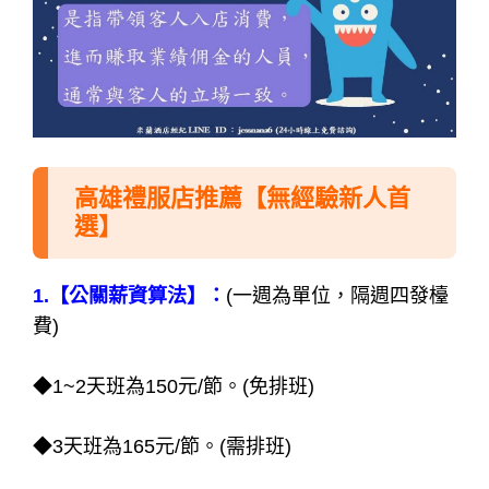
高雄禮服店推薦【無經驗新人首
選】
1.【公關薪資算法】：
(一週為單位，隔週四發檯
費)
◆1~2天班為150元/節。(免排班)
◆3天班為165元/節。(需排班)