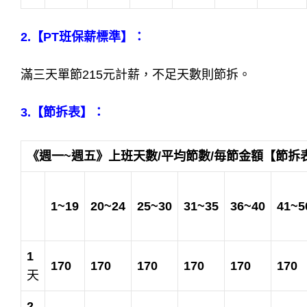
2.【PT班保薪標準】：
滿三天單節215元計薪，不足天數則節拆。
3.【節拆表】：
《週一~週五》
上班天
數/平均
節
數/毎節金額【節拆
1~19
20~24
25~30
31~35
36~40
41~5
1
170
170
170
170
170
170
天
2