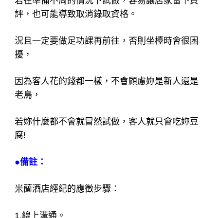
若在準備不周的情況下試做，容易讓店家留下負
評，也可能導致取消錄取資格。
況且一定要做足功課再前往，否則坐檯時會很困
擾，
因為客人花的錢都一樣，不會顧慮妳是新人還是
老鳥，
若妳什麼都不會就冒然試做，客人就只會吃妳豆
腐!
●備註：
米蘭酒店經紀的應徵步驟：
1.線上溝通。