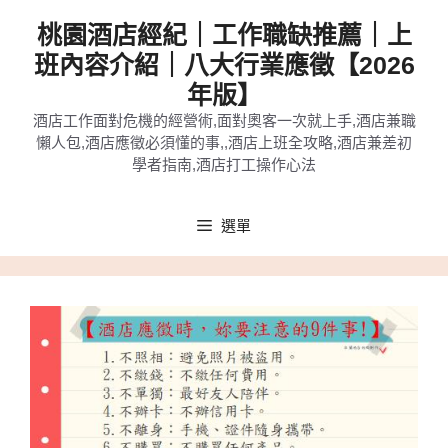
跳
桃園酒店經紀｜工作職缺推薦｜上
至
班內容介紹｜八大行業應徵【2026
主
年版】
要
酒店工作面對危機的經營術,面對奧客一次就上手,酒店兼職
內
懶人包,酒店應徵必須懂的事,,酒店上班全攻略,酒店兼差初
容
學者指南,酒店打工操作心法
選單