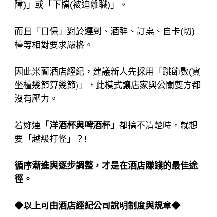
障)」或「下檔(被迫離職)」。
而且「日保」對於遲到、酒醉、訂桌、自卡(切)
檯等相對要求嚴格。
因此米蘭酒店經紀，建議新人先採用「跳節數(實
坐檯幾節算幾節)」，此模式讓店家與公關雙方都
沒有壓力。
若妳連
「洋酒杯與啤酒杯」
都搞不清楚時，就想
要「越級打怪」？!
循序漸進與逐步調整，才是在酒店賺錢的最佳途
徑。
◆以上可由酒店經紀公司說明制度與規章◆