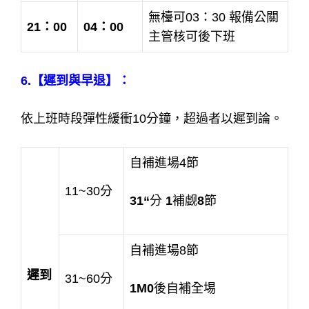
無檯可03：30 報備公關
21：00
04：00
主管核可後下班
6.【遲到與早退】：
依上班時段彈性緩衝10分鐘，超過者以遲到論。
自補進場4節
11~30分
31“
分
1
補觑
8
節
自補進場8節
遲到
31~60分
1M0
後自補全埸