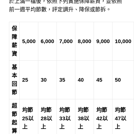
於上滿一檔後，依照下列實施保障薪資，並依照
前一週平均節數，評定調升、降保或節拆。
保
障
5,000
6,000
7,000
8,000
9,000
10,000
薪
資
基
本
25
30
35
40
45
50
回
節
超
均節
均節
均節
均節
均節
均節
節
25
以
28
以
33
以
38
以
42以
47
以
起
上
上
上
上
上
上
算