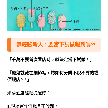
無經驗新人，要當下試做報到嗎?!
「千萬不要首次看店時，就決定當下試做！」
「魔鬼就藏在細節裡，妳如何分辨不脫不秀的禮
便服店?！」
米蘭酒店經紀提醒妳：
1.現場運作流暢且不吵雜。