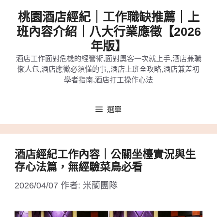
跳
桃園酒店經紀｜工作職缺推薦｜上
至
班內容介紹｜八大行業應徵【2026
主
年版】
要
酒店工作面對危機的經營術,面對奧客一次就上手,酒店兼職
內
懶人包,酒店應徵必須懂的事,,酒店上班全攻略,酒店兼差初
容
學者指南,酒店打工操作心法
選單
酒店經紀工作內容｜公關坐檯實況與生
存心法篇，無經驗菜鳥必看
2026/04/07
作者:
米蘭團隊