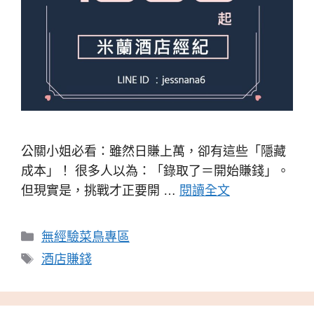
公關小姐必看：雖然日賺上萬，卻有這些「隱藏
成本」！ 很多人以為：「錄取了＝開始賺錢」。
但現實是，挑戰才正要開 …
閱讀全文
分
無經驗菜鳥專區
類
標
酒店賺錢
籤