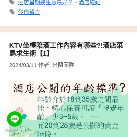
標
酒店星期幾生意最好？
、
酒店經紀
籤
發佈留言
KTV坐檯陪酒工作內容有哪些?!酒店菜
鳥求生術【1】
2024/03/11
作者:
米蘭團隊