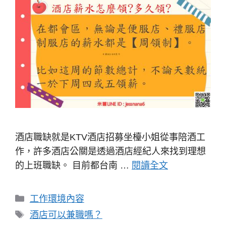
酒店職缺就是KTV酒店招募坐檯小姐從事陪酒工
作，許多酒店公關是透過酒店經紀人來找到理想
的上班職缺。 目前都台南 …
閱讀全文
分
工作環境內容
類
標
酒店可以兼職嗎？