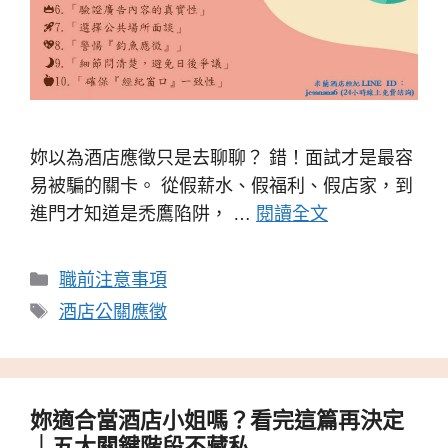
妳以為酒店應徵只是去聊聊？ 錯！面試才是最容
易被騙的關卡。 從假薪水、假福利、假店家，到
進門才知道是禿鷹陷阱， …
閱讀全文
分
職前注意事項
類
標
酒店公關應徵
籤
妳適合當酒店小姐嗎？看完這篇再決定
｜五大關鍵階段不藏私