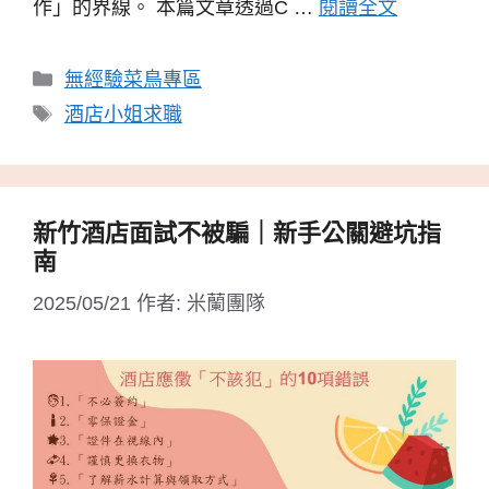
作」的界線。 本篇文章透過C …
閱讀全文
分
無經驗菜鳥專區
類
標
酒店小姐求職
籤
新竹酒店面試不被騙｜新手公關避坑指
南
2025/05/21
作者:
米蘭團隊