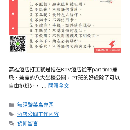
高雄酒店打工就是指在KTV酒店從事part time兼
職、兼差的八大坐檯公關，PT班的好處除了可以
自由排班外， …
閱讀全文
分
無經驗菜鳥專區
類
標
酒店公關工作內容
籤
發佈留言