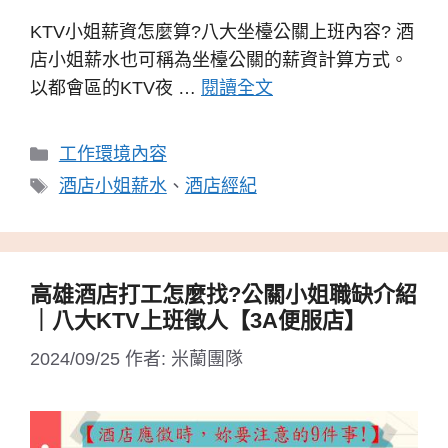
KTV小姐薪資怎麼算?八大坐檯公關上班內容? 酒
店小姐薪水也可稱為坐檯公關的薪資計算方式。
以都會區的KTV夜 …
閱讀全文
分
工作環境內容
類
標
酒店小姐薪水
、
酒店經紀
籤
高雄酒店打工怎麼找?公關小姐職缺介紹
｜八大KTV上班徵人【3A便服店】
2024/09/25
作者:
米蘭團隊