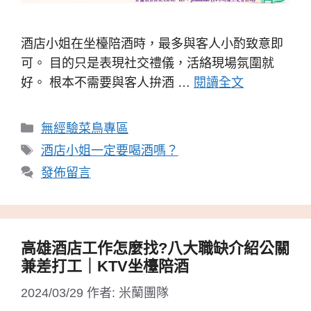
酒店小姐在坐檯陪酒時，最多與客人小酌致意即
可。 目的只是表現社交禮儀，活絡現場氛圍就
好。 根本不需要與客人拚酒 …
閱讀全文
分
無經驗菜鳥專區
類
標
酒店小姐一定要喝酒嗎？
籤
發佈留言
高雄酒店工作怎麼找?八大職缺介紹公關
兼差打工｜KTV坐檯陪酒
2024/03/29
作者:
米蘭團隊