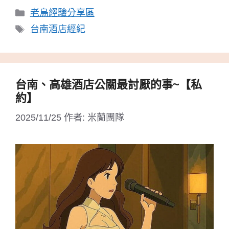
分
老鳥經驗分享區
類
標
台南酒店經紀
籤
台南、高雄酒店公關最討厭的事~【私
約】
2025/11/25
作者:
米蘭團隊