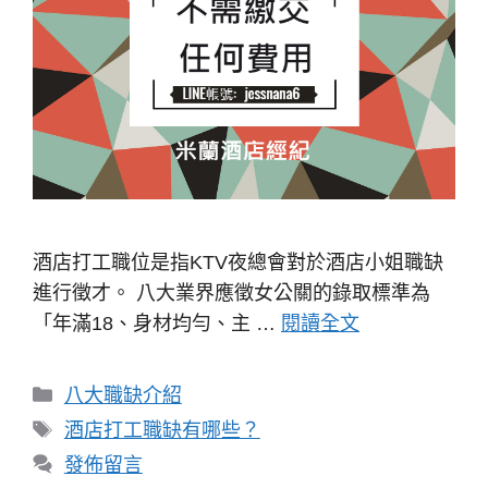
酒店打工職位是指KTV夜總會對於酒店小姐職缺
進行徵才。 八大業界應徵女公關的錄取標準為
「年滿18、身材均勻、主 …
閱讀全文
分
八大職缺介紹
類
標
酒店打工職缺有哪些？
籤
發佈留言