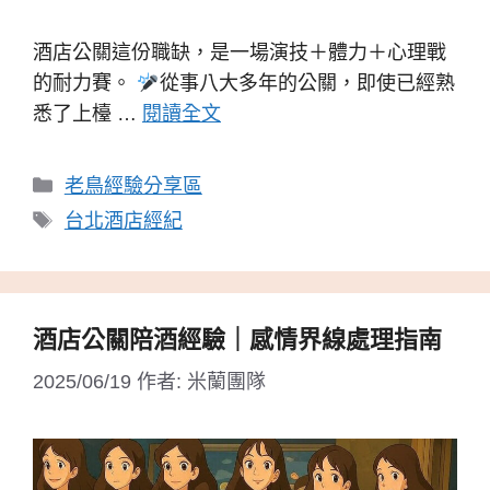
酒店公關這份職缺，是一場演技＋體力＋心理戰
的耐力賽。
從事八大多年的公關，即使已經熟
悉了上檯 …
閱讀全文
分
老鳥經驗分享區
類
標
台北酒店經紀
籤
酒店公關陪酒經驗｜感情界線處理指南
2025/06/19
作者:
米蘭團隊