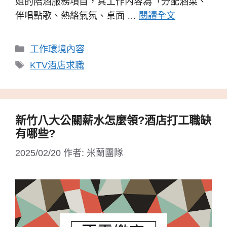
姐的陪酒服務項目，其工作內容為「分配酒菜、
伴唱點歌、熱絡氣氛、桌面 …
閱讀全文
分
工作環境內容
類
標
KTV酒店求職
籤
新竹八大公關薪水怎麼領?酒店打工職缺
有哪些?
2025/02/20
作者:
米蘭團隊