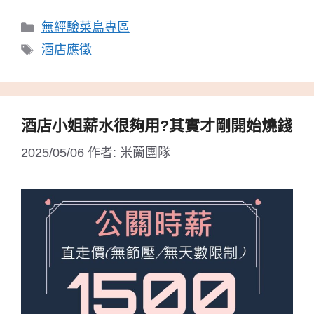
分
無經驗菜鳥專區
類
標
酒店應徵
籤
酒店小姐薪水很夠用?其實才剛開始燒錢
2025/05/06
作者:
米蘭團隊