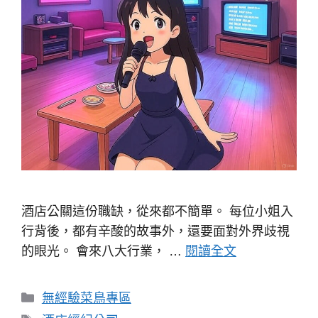
酒店公關這份職缺，從來都不簡單。 每位小姐入
行背後，都有辛酸的故事外，還要面對外界歧視
的眼光。 會來八大行業， …
閱讀全文
分
無經驗菜鳥專區
類
標