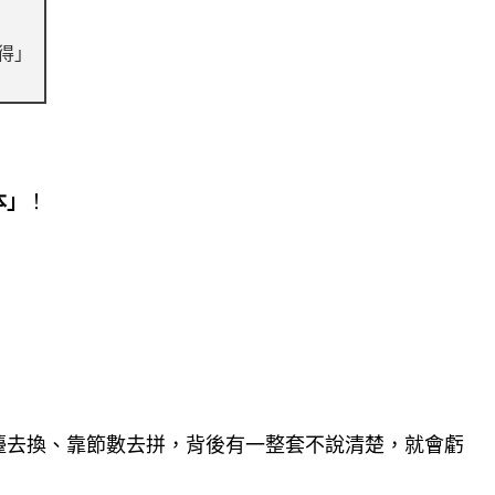
得」
本」
！
檯去換、靠節數去拼，背後有一整套不說清楚，就會虧