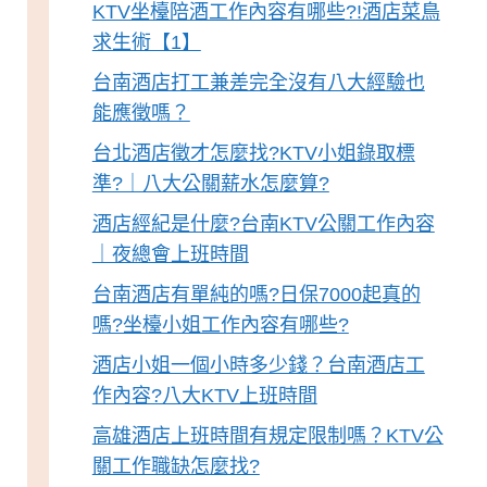
KTV坐檯陪酒工作內容有哪些?!酒店菜鳥
求生術【1】
台南酒店打工兼差完全沒有八大經驗也
能應徵嗎？
台北酒店徵才怎麼找?KTV小姐錄取標
準?｜八大公關薪水怎麼算?
酒店經紀是什麼?台南KTV公關工作內容
｜夜總會上班時間
台南酒店有單純的嗎?日保7000起真的
嗎?坐檯小姐工作內容有哪些?
酒店小姐一個小時多少錢？台南酒店工
作內容?八大KTV上班時間
高雄酒店上班時間有規定限制嗎？KTV公
關工作職缺怎麼找?