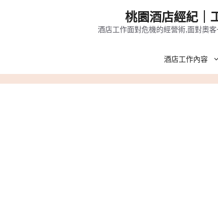
跳
桃園酒店經紀｜工
至
酒店工作面對危機的經營術,面對奧客
主
要
酒店工作內容
內
容