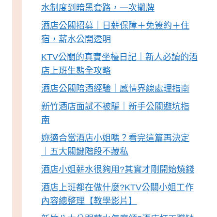
水制度到暗黑套路，一次攤牌
酒店公關招募｜日薪保障＋免簽約＋住
宿，薪水公開透明
KTV公關的真實坐檯日記｜新人必讀的酒
店上班生態全攻略
酒店公關陪酒經驗｜感情界線處理指南
新竹酒店面試不被騙｜新手公關避坑指
南
妳適合當酒店小姐嗎？看完這篇再決定
｜五大關鍵階段不藏私
酒店小姐薪水很夠用?其實才剛開始燒錢
酒店上班都在做什麼?KTV公關小姐工作
內容總整理【教學影片】