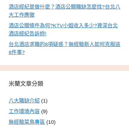
酒店經紀是做什麼？酒店公關職缺怎麼找?台北八
大工作應徵
酒店公關條件為何?KTV小姐收入多少?資深台北
酒店經紀告訴妳!
台北酒店求職的8項疑惑？無經驗新人如何克服這
8件事?
米蘭文章分類
八大職缺介紹
(1)
工作環境內容
(9)
無經驗菜鳥專區
(10)