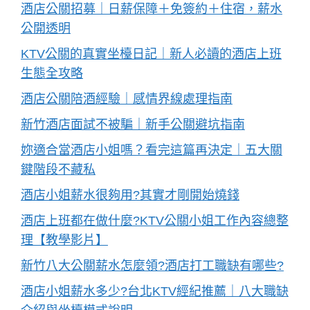
酒店公關招募｜日薪保障＋免簽約＋住宿，薪水
公開透明
KTV公關的真實坐檯日記｜新人必讀的酒店上班
生態全攻略
酒店公關陪酒經驗｜感情界線處理指南
新竹酒店面試不被騙｜新手公關避坑指南
妳適合當酒店小姐嗎？看完這篇再決定｜五大關
鍵階段不藏私
酒店小姐薪水很夠用?其實才剛開始燒錢
酒店上班都在做什麼?KTV公關小姐工作內容總整
理【教學影片】
新竹八大公關薪水怎麼領?酒店打工職缺有哪些?
酒店小姐薪水多少?台北KTV經紀推薦｜八大職缺