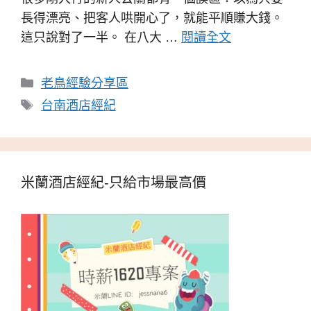
長得漂亮、把客人哄開心了，就能平順賺大錢。
這只說對了一半。 在八大 …
閱讀全文
分
老鳥經驗分享區
類
標
台南酒店經紀
籤
米蘭酒店經紀-只給市場最高價