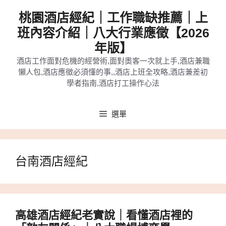
跳
桃園酒店經紀｜工作職缺推薦｜上
至
班內容介紹｜八大行業應徵【2026
主
年版】
要
酒店工作面對危機的經營術,面對奧客一次就上手,酒店兼職
內
懶人包,酒店應徵必須懂的事,,酒店上班全攻略,酒店兼差初
容
學者指南,酒店打工操作心法
選單
台南酒店經紀
高雄酒店經紀老實說｜看懂酒店裡的