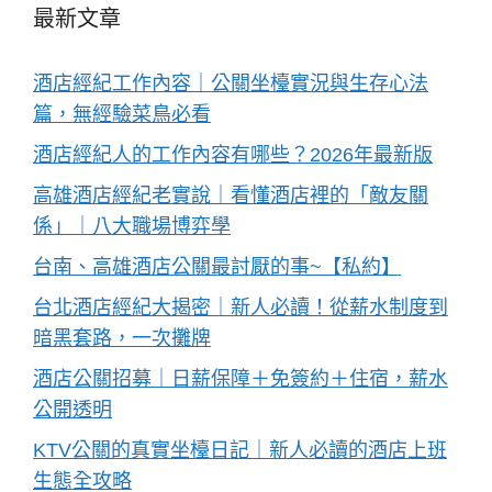
最新文章
酒店經紀工作內容｜公關坐檯實況與生存心法
篇，無經驗菜鳥必看
酒店經紀人的工作內容有哪些？2026年最新版
高雄酒店經紀老實說｜看懂酒店裡的「敵友關
係」｜八大職場博弈學
台南、高雄酒店公關最討厭的事~【私約】
台北酒店經紀大揭密｜新人必讀！從薪水制度到
暗黑套路，一次攤牌
酒店公關招募｜日薪保障＋免簽約＋住宿，薪水
公開透明
KTV公關的真實坐檯日記｜新人必讀的酒店上班
生態全攻略