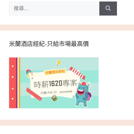
搜
尋:
米蘭酒店經紀-只給市場最高價