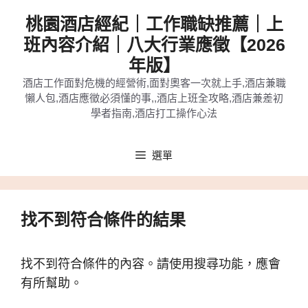
跳
桃園酒店經紀｜工作職缺推薦｜上
至
班內容介紹｜八大行業應徵【2026
主
年版】
要
酒店工作面對危機的經營術,面對奧客一次就上手,酒店兼職
內
懶人包,酒店應徵必須懂的事,,酒店上班全攻略,酒店兼差初
容
學者指南,酒店打工操作心法
選單
找不到符合條件的結果
找不到符合條件的內容。請使用搜尋功能，應會
有所幫助。