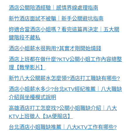
酒店公關陪酒經驗｜感情界線處理指南
新竹酒店面試不被騙｜新手公關避坑指南
妳適合當酒店小姐嗎？看完這篇再決定｜五大關
鍵階段不藏私
酒店小姐薪水很夠用?其實才剛開始燒錢
酒店上班都在做什麼?KTV公關小姐工作內容總整
理【教學影片】
新竹八大公關薪水怎麼領?酒店打工職缺有哪些?
酒店小姐薪水多少?台北KTV經紀推薦｜八大職缺
介紹與坐檯模式說明
高雄酒店打工怎麼找?公關小姐職缺介紹｜八大
KTV上班徵人【3A便服店】
台北酒店小姐職缺推薦｜八大KTV工作有哪些?