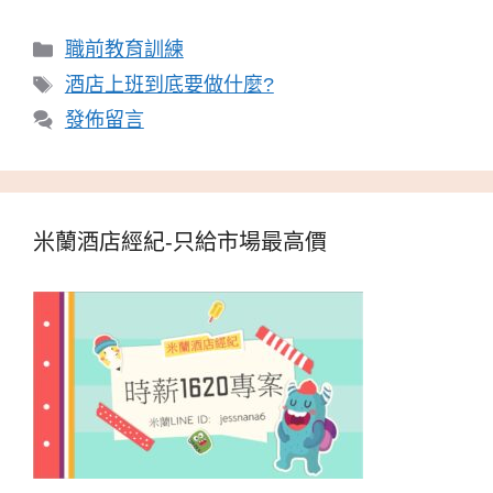
分
職前教育訓練
類
標
酒店上班到底要做什麼?
籤
發佈留言
米蘭酒店經紀-只給市場最高價