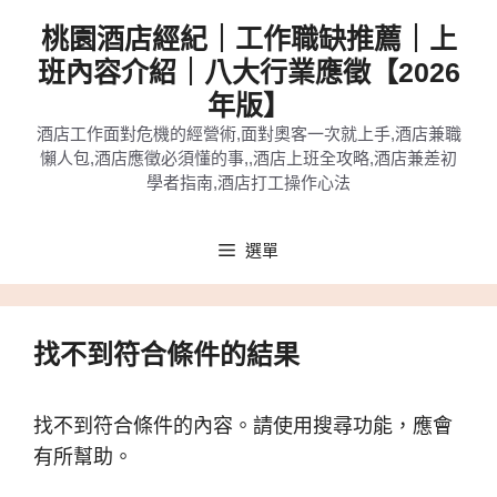
跳
桃園酒店經紀｜工作職缺推薦｜上
至
班內容介紹｜八大行業應徵【2026
主
年版】
要
酒店工作面對危機的經營術,面對奧客一次就上手,酒店兼職
內
懶人包,酒店應徵必須懂的事,,酒店上班全攻略,酒店兼差初
容
學者指南,酒店打工操作心法
選單
找不到符合條件的結果
找不到符合條件的內容。請使用搜尋功能，應會
有所幫助。