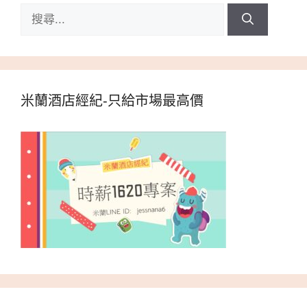
搜
尋:
米蘭酒店經紀-只給市場最高價