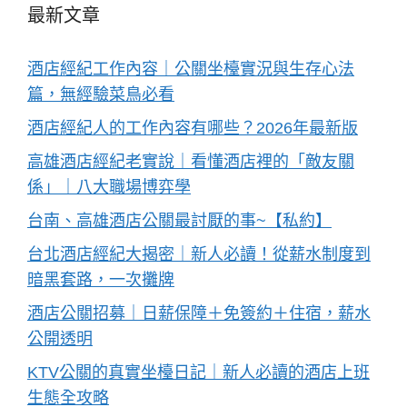
最新文章
酒店經紀工作內容｜公關坐檯實況與生存心法
篇，無經驗菜鳥必看
酒店經紀人的工作內容有哪些？2026年最新版
高雄酒店經紀老實說｜看懂酒店裡的「敵友關
係」｜八大職場博弈學
台南、高雄酒店公關最討厭的事~【私約】
台北酒店經紀大揭密｜新人必讀！從薪水制度到
暗黑套路，一次攤牌
酒店公關招募｜日薪保障＋免簽約＋住宿，薪水
公開透明
KTV公關的真實坐檯日記｜新人必讀的酒店上班
生態全攻略