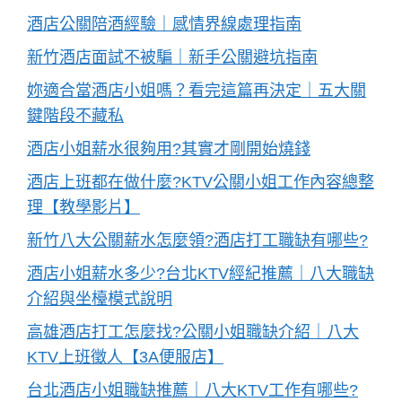
酒店公關陪酒經驗｜感情界線處理指南
新竹酒店面試不被騙｜新手公關避坑指南
妳適合當酒店小姐嗎？看完這篇再決定｜五大關
鍵階段不藏私
酒店小姐薪水很夠用?其實才剛開始燒錢
酒店上班都在做什麼?KTV公關小姐工作內容總整
理【教學影片】
新竹八大公關薪水怎麼領?酒店打工職缺有哪些?
酒店小姐薪水多少?台北KTV經紀推薦｜八大職缺
介紹與坐檯模式說明
高雄酒店打工怎麼找?公關小姐職缺介紹｜八大
KTV上班徵人【3A便服店】
台北酒店小姐職缺推薦｜八大KTV工作有哪些?